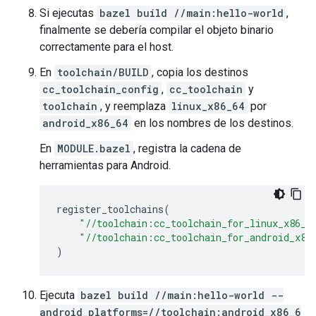
Si ejecutas
bazel build //main:hello-world
,
finalmente se debería compilar el objeto binario
correctamente para el host.
En
toolchain/BUILD
, copia los destinos
cc_toolchain_config
,
cc_toolchain
y
toolchain
, y reemplaza
linux_x86_64
por
android_x86_64
en los nombres de los destinos.
En
MODULE.bazel
, registra la cadena de
herramientas para Android.
register_toolchains
(
"//toolchain:cc_toolchain_for_linux_x86_6
"//toolchain:cc_toolchain_for_android_x86
)
Ejecuta
bazel build //main:hello-world --
android_platforms=//toolchain:android_x86_6