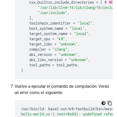
cxx_builtin_include_directories
=
[
# NEW
"/usr/lib/llvm-16/lib/clang/16/includ
"/usr/include"
,
],
toolchain_identifier
=
"local"
,
host_system_name
=
"local"
,
target_system_name
=
"local"
,
target_cpu
=
"k8"
,
target_libc
=
"unknown"
,
compiler
=
"clang"
,
abi_version
=
"unknown"
,
abi_libc_version
=
"unknown"
,
tool_paths
=
tool_paths
,
)
Vuelve a ejecutar el comando de compilación. Verás
un error como el siguiente:
/usr/bin/ld:
bazel-out/k8-fastbuild/bin/main/
hello-world.cc:(.text+0x68): undefined refere