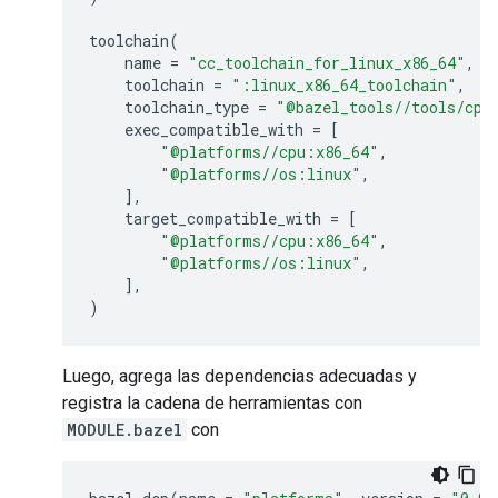
toolchain
(
name
=
"cc_toolchain_for_linux_x86_64"
,
toolchain
=
":linux_x86_64_toolchain"
,
toolchain_type
=
"@bazel_tools//tools/cpp
exec_compatible_with
=
[
"@platforms//cpu:x86_64"
,
"@platforms//os:linux"
,
],
target_compatible_with
=
[
"@platforms//cpu:x86_64"
,
"@platforms//os:linux"
,
],
)
Luego, agrega las dependencias adecuadas y
registra la cadena de herramientas con
MODULE.bazel
con