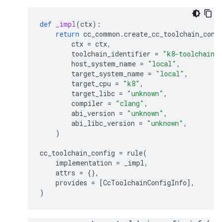
def
_impl
(
ctx
):
return
cc_common
.
create_cc_toolchain_conf
ctx
=
ctx
,
toolchain_identifier
=
"k8-toolchain"
host_system_name
=
"local"
,
target_system_name
=
"local"
,
target_cpu
=
"k8"
,
target_libc
=
"unknown"
,
compiler
=
"clang"
,
abi_version
=
"unknown"
,
abi_libc_version
=
"unknown"
,
)
cc_toolchain_config
=
rule
(
implementation
=
_impl
,
attrs
=
{},
provides
=
[
CcToolchainConfigInfo
],
)