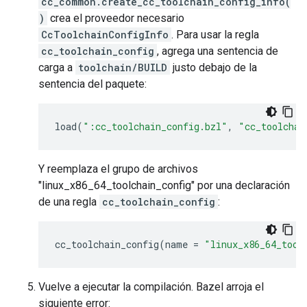
cc_common.create_cc_toolchain_config_info(
)
crea el proveedor necesario
CcToolchainConfigInfo
. Para usar la regla
cc_toolchain_config
, agrega una sentencia de
carga a
toolchain/BUILD
justo debajo de la
sentencia del paquete:
load
(
":cc_toolchain_config.bzl"
,
"cc_toolchai
Y reemplaza el grupo de archivos
"linux_x86_64_toolchain_config" por una declaración
de una regla
cc_toolchain_config
:
cc_toolchain_config
(
name
=
"linux_x86_64_tool
Vuelve a ejecutar la compilación. Bazel arroja el
siguiente error: