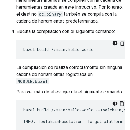
herramientas internas se compilen con la cadena de
herramientas creada en este instructivo. Por lo tanto,
el destino
cc_binary
también se compila con la
cadena de herramientas predeterminada.
Ejecuta la compilación con el siguiente comando:
bazel
build
La compilación se realiza correctamente sin ninguna
cadena de herramientas registrada en
MODULE.bazel
.
Para ver más detalles, ejecuta el siguiente comando:
bazel
build
//main:hello-world
--toolchain_re
INFO:
ToolchainResolution:
Target
platform
@@