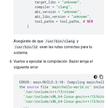
target_libc
=
"unknown"
,
compiler
=
"clang"
,
abi_version
=
"unknown"
,
abi_libc_version
=
"unknown"
,
tool_paths
=
tool_paths
,
# NEW
)
Asegúrate de que
/usr/bin/clang
y
/usr/bin/ld
sean las rutas correctas para tu
sistema.
Vuelve a ejecutar la compilación. Bazel arroja el
siguiente error:
ERROR:
main/BUILD:3:10:
Compiling
main/hello
the
source
file
'main/hello-world.cc'
include
'/usr/include/c++/13/ctime'
'/usr/include/x86_64-linux-gnu/c++/13/bits/
'/usr/include/x86_64-linux-gnu/c++/13/bits/