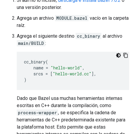
Si aún no lo hiciste,
descarga e instala Bazel 7.0.2
o
una versión posterior.
Agrega un archivo
MODULE.bazel
vacío en la carpeta
raíz.
Agrega el siguiente destino
cc_binary
al archivo
main/BUILD
:
cc_binary
(
name
=
"hello-world"
,
srcs
=
[
"hello-world.cc"
],
)
Dado que Bazel usa muchas herramientas internas
escritas en C++ durante la compilación, como
process-wrapper
, se especifica la cadena de
herramientas de C++ predeterminada existente para
la plataforma host. Esto permite que estas