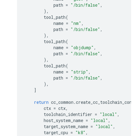
path
=
"/bin/false"
,
),
tool_path
(
name
=
"nm"
,
path
=
"/bin/false"
,
),
tool_path
(
name
=
"objdump"
,
path
=
"/bin/false"
,
),
tool_path
(
name
=
"strip"
,
path
=
"/bin/false"
,
),
]
return
cc_common
.
create_cc_toolchain_conf
ctx
=
ctx
,
toolchain_identifier
=
"local"
,
host_system_name
=
"local"
,
target_system_name
=
"local"
,
target_cpu
=
"k8"
,