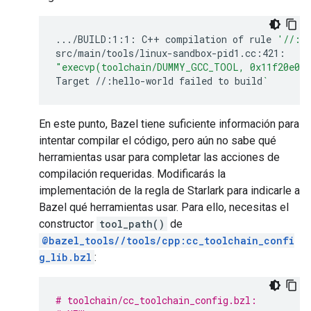
.../BUILD:1:1:
C++
compilation
of
rule
'//:h
"execvp(toolchain/DUMMY_GCC_TOOL, 0x11f20e0)
Target
//:hello-world
failed
to
build
`
En este punto, Bazel tiene suficiente información para
intentar compilar el código, pero aún no sabe qué
herramientas usar para completar las acciones de
compilación requeridas. Modificarás la
implementación de la regla de Starlark para indicarle a
Bazel qué herramientas usar. Para ello, necesitas el
constructor
tool_path()
de
@bazel_tools//tools/cpp:cc_toolchain_confi
g_lib.bzl
:
# toolchain/cc_toolchain_config.bzl: