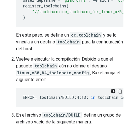
bazel_dep
(
name
=
"platforms"
,
version
=
"0.0.
register_toolchains
(
"//toolchain:cc_toolchain_for_linux_x86_6
)
En este paso, se define un
cc_toolchain
y se lo
vincula a un destino
toolchain
para la configuración
del host.
Vuelve a ejecutar la compilación. Debido a que el
paquete
toolchain
aún no define el destino
linux_x86_64_toolchain_config
, Bazel arroja el
siguiente error:
ERROR:
toolchain/BUILD:4:13:
in
toolchain_con
En el archivo
toolchain/BUILD
, define un grupo de
archivos vacío de la siguiente manera: