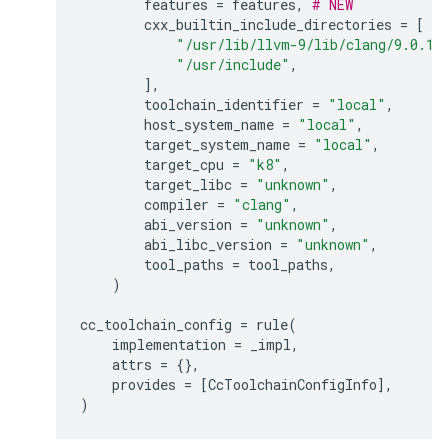
features
=
features
,
# NEW
cxx_builtin_include_directories
=
[
"/usr/lib/llvm-9/lib/clang/9.0.1/
"/usr/include"
,
],
toolchain_identifier
=
"local"
,
host_system_name
=
"local"
,
target_system_name
=
"local"
,
target_cpu
=
"k8"
,
target_libc
=
"unknown"
,
compiler
=
"clang"
,
abi_version
=
"unknown"
,
abi_libc_version
=
"unknown"
,
tool_paths
=
tool_paths
,
)
cc_toolchain_config
=
rule
(
implementation
=
_impl
,
attrs
=
{},
provides
=
[
CcToolchainConfigInfo
],
)