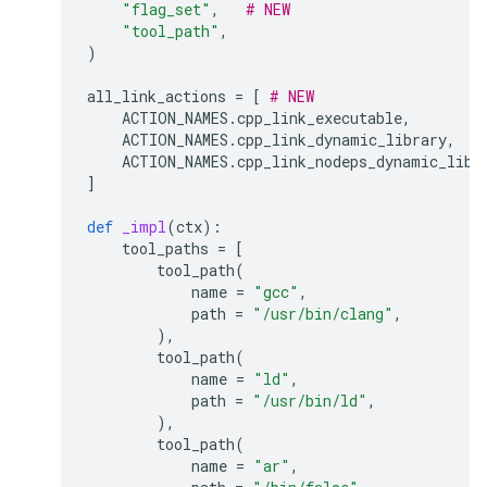
"flag_set"
,
# NEW
"tool_path"
,
)
all_link_actions
=
[
# NEW
ACTION_NAMES
.
cpp_link_executable
,
ACTION_NAMES
.
cpp_link_dynamic_library
,
ACTION_NAMES
.
cpp_link_nodeps_dynamic_libr
]
def
_impl
(
ctx
):
tool_paths
=
[
tool_path
(
name
=
"gcc"
,
path
=
"/usr/bin/clang"
,
),
tool_path
(
name
=
"ld"
,
path
=
"/usr/bin/ld"
,
),
tool_path
(
name
=
"ar"
,