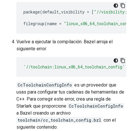
package
(
default_visibility
=
[
"//visibility:p
filegroup
(
name
=
"linux_x86_64_toolchain_conf
Vuelve a ejecutar la compilación. Bazel arroja el
siguiente error:
'//toolchain:linux_x86_64_toolchain_config'
d
CcToolchainConfigInfo
es un proveedor que
usas para configurar tus cadenas de herramientas de
C++. Para corregir este error, crea una regla de
Starlark que proporcione
CcToolchainConfigInfo
a Bazel creando un archivo
toolchain/cc_toolchain_config.bzl
con el
siguiente contenido: