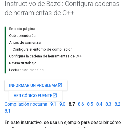
Instructivo de Bazel: Configura cadenas
de herramientas de C++
En esta página
Qué aprenderás
Antes de comenzar
Configura el entorno de compilación
Configura la cadena de herramientas de C++
Revisa tu trabajo
Lecturas adicionales
open_in_new
INFORMAR UN PROBLEMA
open_in_new
VER CÓDIGO FUENTE
Compilación nocturna
·
9.1
·
9.0
·
8.7
·
8.6
·
8.5
·
8.4
·
8.3
·
8.2
·
8.1
En este instructivo, se usa un ejemplo para describir cómo