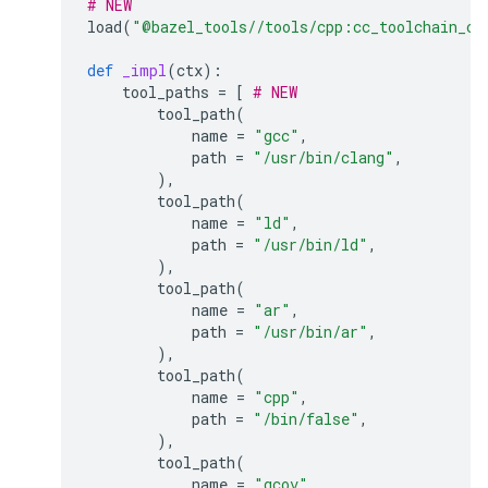
# NEW
load
(
"@bazel_tools//tools/cpp:cc_toolchain_co
def
_impl
(
ctx
):
tool_paths
=
[
# NEW
tool_path
(
name
=
"gcc"
,
path
=
"/usr/bin/clang"
,
),
tool_path
(
name
=
"ld"
,
path
=
"/usr/bin/ld"
,
),
tool_path
(
name
=
"ar"
,
path
=
"/usr/bin/ar"
,
),
tool_path
(
name
=
"cpp"
,
path
=
"/bin/false"
,
),
tool_path
(
name
=
"gcov"
,