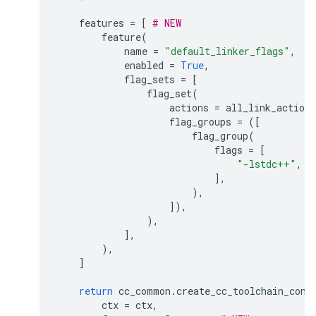
features
=
[
# NEW
feature
(
name
=
"default_linker_flags"
,
enabled
=
True
,
flag_sets
=
[
flag_set
(
actions
=
all_link_actions
flag_groups
=
([
flag_group
(
flags
=
[
"-lstdc++"
,
],
),
]),
),
],
),
]
return
cc_common
.
create_cc_toolchain_conf
ctx
=
ctx
,