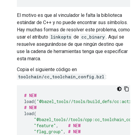
El motivo es que al vinculador le falta la biblioteca
estándar de C++ y no puede encontrar sus símbolos.
Hay muchas formas de resolver este problema, como
usar el atributo
linkopts
de
cc_binary
. Aquí se
resuelve asegurándose de que ningún destino que
use la cadena de herramientas tenga que especificar
esta marca.
Copia el siguiente código en
toolchain/cc_toolchain_config.bzl
:
# NEW
load
(
"@bazel_tools//tools/build_defs/cc:actio
# NEW
load
(
"@bazel_tools//tools/cpp:cc_toolchain_con
"feature"
,
# NEW
"flag_group"
,
# NEW