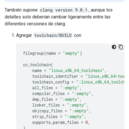
También supone
clang version 9.0.1
, aunque los
detalles solo deberían cambiar ligeramente entre las
diferentes versiones de clang.
Agregar
toolchain/BUILD
con
filegroup
(
name
=
"empty"
)
cc_toolchain
(
name
=
"linux_x86_64_toolchain"
,
toolchain_identifier
=
"linux_x86_64-tool
toolchain_config
=
":linux_x86_64_toolcha
all_files
=
":empty"
,
compiler_files
=
":empty"
,
dwp_files
=
":empty"
,
linker_files
=
":empty"
,
objcopy_files
=
":empty"
,
strip_files
=
":empty"
,
supports_param_files
=
0
,
)