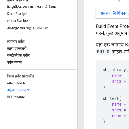
डॉकर सैंडबॉक्स
गैर-हेमेटिक WORKSPACE के नियम
समस्या की शिकायत 
रिमोट कैश हिट
लोकल कैश हिट
Build Event Protoc
आउटपुट डायरेक्ट्री का लेआउट
पहले, कुछ अनुमान 
लगातार वर्कर
यहां एक सामान्य Ba
खास जानकारी
BUILD
फ़ाइल शाम
मल्टीप्लेक्स वर्कर
वर्कर बनाना
sh_library
(
name
=
बिल्ड इवेंट प्रोटोकॉल
srcs
=
खास जानकारी
)
बीईपी के उदाहरण
BEP शब्दावली
sh_test
(
name
=
srcs
=
deps
=
)