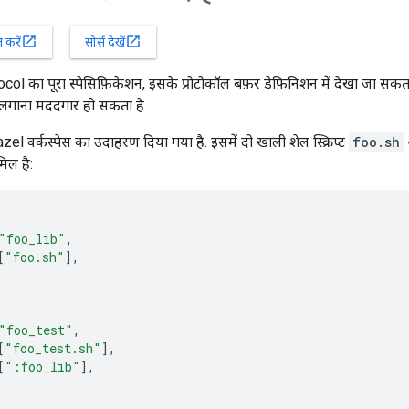
open_in_new
open_in_new
करें
सोर्स देखें
ol का पूरा स्पेसिफ़िकेशन, इसके प्रोटोकॉल बफ़र डेफ़िनिशन में देखा जा सकता ह
लगाना मददगार हो सकता है.
zel वर्कस्पेस का उदाहरण दिया गया है. इसमें दो खाली शेल स्क्रिप्ट
foo.sh
िल है:
"foo_lib"
[
"foo.sh"
]
"foo_test"
[
"foo_test.sh"
]
[
":foo_lib"
]