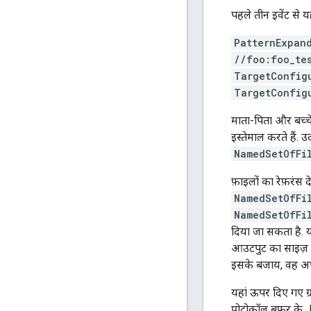
पहले तीन इवेंट से 
PatternExpan
//foo:foo_te
TargetConfig
TargetConfig
माता-पिता और बच्चे 
इस्तेमाल करते हैं. 
NamedSetOfFi
फ़ाइलों का रेफ़रंस 
NamedSetOfFi
NamedSetOfFi
दिया जा सकता है. यह
आउटपुट का साइज़ क
इसके बजाय, वह अपन
यहां ऊपर दिए गए ग्र
प्रोटोकॉल बफ़र के J