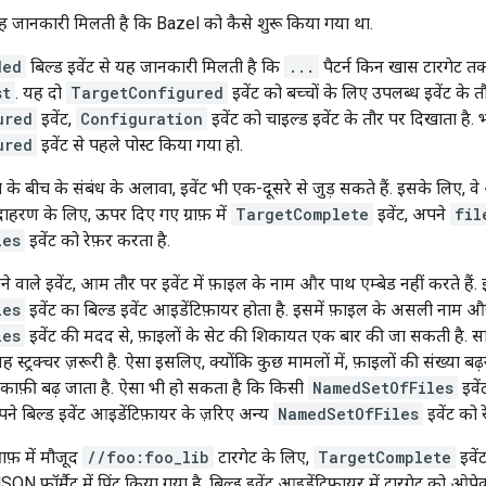
यह जानकारी मिलती है कि Bazel को कैसे शुरू किया गया था.
ded
बिल्ड इवेंट से यह जानकारी मिलती है कि
...
पैटर्न किन खास टारगेट तक
st
. यह दो
TargetConfigured
इवेंट को बच्चों के लिए उपलब्ध इवेंट के तौ
ured
इवेंट,
Configuration
इवेंट को चाइल्ड इवेंट के तौर पर दिखाता है. 
ured
इवेंट से पहले पोस्ट किया गया हो.
के बीच के संबंध के अलावा, इवेंट भी एक-दूसरे से जुड़ सकते हैं. इसके लिए, वे
उदाहरण के लिए, ऊपर दिए गए ग्राफ़ में
TargetComplete
इवेंट, अपने
fil
les
इवेंट को रेफ़र करता है.
देने वाले इवेंट, आम तौर पर इवेंट में फ़ाइल के नाम और पाथ एम्बेड नहीं करते हैं
les
इवेंट का बिल्ड इवेंट आइडेंटिफ़ायर होता है. इसमें फ़ाइल के असली नाम और
les
इवेंट की मदद से, फ़ाइलों के सेट की शिकायत एक बार की जा सकती है. सा
 स्ट्रक्चर ज़रूरी है. ऐसा इसलिए, क्योंकि कुछ मामलों में, फ़ाइलों की संख्या 
ाफ़ी बढ़ जाता है. ऐसा भी हो सकता है कि किसी
NamedSetOfFiles
इवें
े बिल्ड इवेंट आइडेंटिफ़ायर के ज़रिए अन्य
NamedSetOfFiles
इवेंट को 
ाफ़ में मौजूद
//foo:foo_lib
टारगेट के लिए,
TargetComplete
इवें
SON फ़ॉर्मैट में प्रिंट किया गया है. बिल्ड इवेंट आइडेंटिफ़ायर में टारगेट को ओप