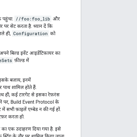
 पहुंचा:
//foo:foo_lib
और
र पर सेट करता है. ध्यान दें कि
भले ही,
Configuration
को
 अपने बिल्ड इवेंट आइडेंटिफ़ायर का
eSets
फ़ील्ड में
. इसके बजाय, इनमें
 पाथ शामिल होते हैं.
थ ही, कई टारगेट से इसका रेफ़रंस
बढ़ने पर, Build Event Protocol के
ट में सभी फ़ाइलें एम्बेड न की गई हों.
रेफ़र करता हो.
ट का एक उदाहरण दिया गया है. इसे
ेक स्ट्रिंग के तौर पर शामिल किया जाता