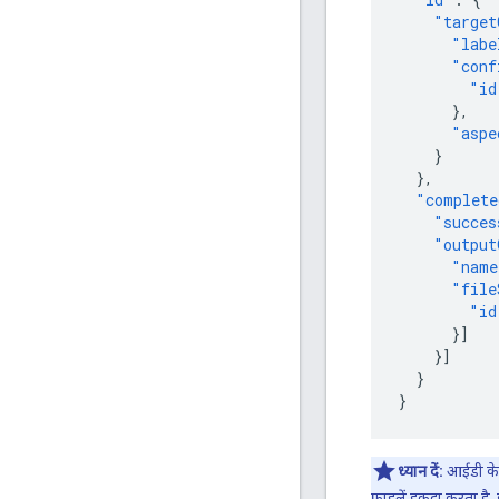
"target
"labe
"conf
"id
},
"aspe
}
},
"complete
"succes
"output
"name
"file
"id
}]
}]
}
}
ध्यान दें:
आईडी के 
फ़ाइलें इकट्ठा करता 