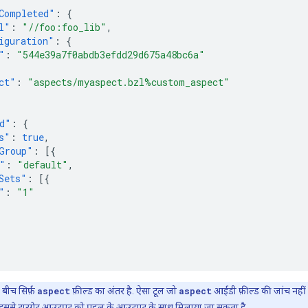
Completed"
:
{
l"
:
"//foo:foo_lib"
,
iguration"
:
{
"
:
"544e39a7f0abdb3efdd29d675a48bc6a"
ct"
:
"aspects/myaspect.bzl%custom_aspect"
d"
:
{
s"
:
true
,
Group"
:
[{
"
:
"default"
,
Sets"
:
[{
"
:
"1"
बीच सिर्फ़
aspect
फ़ील्ड का अंतर है. ऐसा टूल जो
aspect
आईडी फ़ील्ड की जांच नहीं
है. इससे टारगेट आउटपुट को पहलू के आउटपुट के साथ मिलाया जा सकता है.