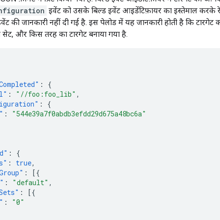
nfiguration
इवेंट को उसके बिल्ड इवेंट आइडेंटिफ़ायर का इस्तेमाल करके रेफ
वेंट की जानकारी नहीं दी गई है. इस पेलोड में यह जानकारी होती है कि टारगेट क
 सेट, और किस तरह का टारगेट बनाया गया है.
Completed"
:
{
l"
:
"//foo:foo_lib"
,
iguration"
:
{
"
:
"544e39a7f0abdb3efdd29d675a48bc6a"
d"
:
{
s"
:
true
,
Group"
:
[{
"
:
"default"
,
Sets"
:
[{
"
:
"0"