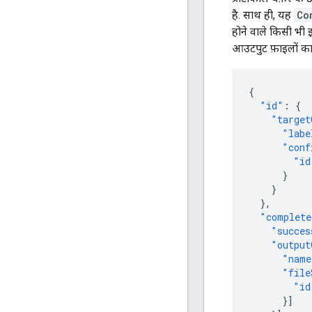
है. साथ ही, यह
Co
होने वाले किसी भी इ
आउटपुट फ़ाइलों का
{
"id"
:
{
"target
"labe
"conf
"id
}
}
},
"complete
"succes
"output
"name
"file
"id
}]