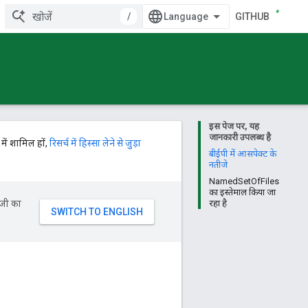
/
GITHUB
इस पेज पर, यह
जानकारी उपलब्ध है
में शामिल हों,
रिसर्च में हिस्सा लेने से जुड़ा
बीईपी में आसपेक्ट के
नतीजे
NamedSetOfFiles
का इस्तेमाल किया जा
ॉजी का
रहा है