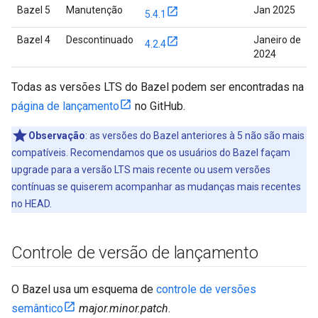
Bazel 5
Manutenção
Jan 2025
5.4.1
Bazel 4
Descontinuado
Janeiro de
4.2.4
2024
Todas as versões LTS do Bazel podem ser encontradas na
página de lançamento
no GitHub.
Observação
:
as versões do Bazel anteriores à 5 não são mais
compatíveis. Recomendamos que os usuários do Bazel façam
upgrade para a versão LTS mais recente ou usem versões
contínuas se quiserem acompanhar as mudanças mais recentes
no HEAD.
Controle de versão de lançamento
O Bazel usa um esquema de
controle de versões
semântico
major.minor.patch
.