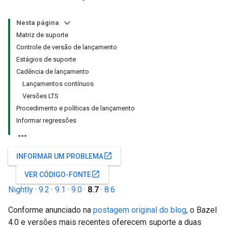
Nesta página
Matriz de suporte
Controle de versão de lançamento
Estágios de suporte
Cadência de lançamento
Lançamentos contínuos
Versões LTS
Procedimento e políticas de lançamento
Informar regressões
open_in_new
INFORMAR UM PROBLEMA
open_in_new
VER CÓDIGO-FONTE
Nightly
·
9.2
·
9.1
·
9.0
·
8.7
·
8.6
Conforme anunciado na
postagem original do blog
, o Bazel
4.0 e versões mais recentes oferecem suporte a duas