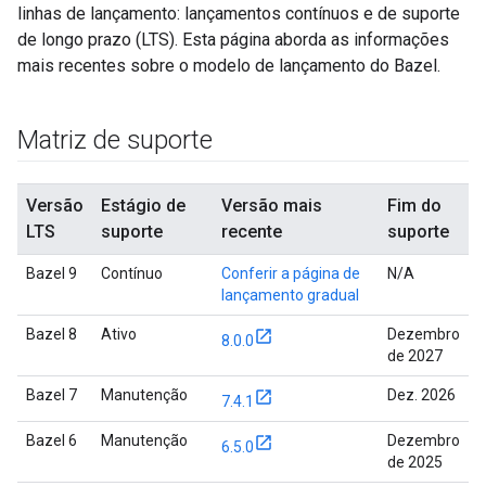
linhas de lançamento: lançamentos contínuos e de suporte
de longo prazo (LTS). Esta página aborda as informações
mais recentes sobre o modelo de lançamento do Bazel.
Matriz de suporte
Versão
Estágio de
Versão mais
Fim do
LTS
suporte
recente
suporte
Bazel 9
Contínuo
Conferir a página de
N/A
lançamento gradual
Bazel 8
Ativo
Dezembro
8.0.0
de 2027
Bazel 7
Manutenção
Dez. 2026
7.4.1
Bazel 6
Manutenção
Dezembro
6.5.0
de 2025