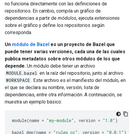
no funciona directamente con las definiciones de
repositorios. En cambio, compila un gráfico de
dependencias a partir de
módulos
, ejecuta
extensiones
sobre el gráfico y define los repositorios según
corresponda.
Un
módulo de Bazel
es un proyecto de Bazel que
puede tener varias versiones, cada una de las cuales
publica metadatos sobre otros módulos de los que
depende.
Un módulo debe tener un archivo
MODULE.bazel
en la raíz del repositorio, junto al archivo
WORKSPACE
. Este archivo es el manifiesto del módulo, en
el que se declara su nombre, versión, lista de
dependencias, entre otra información. A continuación, se
muestra un ejemplo básico:
module
(
name
=
"my-module"
,
version
=
"1.0"
)
bazel_dep
(
name
=
"rules_cc"
,
version
=
"0.0.1"
)