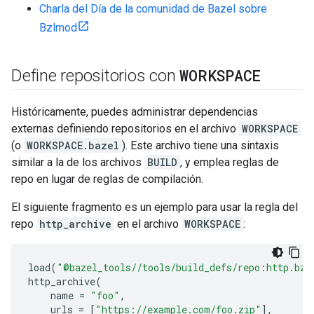
Charla del Día de la comunidad de Bazel sobre
Bzlmod
WORKSPACE
Define repositorios con
Históricamente, puedes administrar dependencias
externas definiendo repositorios en el archivo
WORKSPACE
(o
WORKSPACE.bazel
). Este archivo tiene una sintaxis
similar a la de los archivos
BUILD
, y emplea reglas de
repo en lugar de reglas de compilación.
El siguiente fragmento es un ejemplo para usar la regla del
repo
http_archive
en el archivo
WORKSPACE
:
load
(
"@bazel_tools//tools/build_defs/repo:http.bzl
http_archive
(
name
=
"foo"
,
urls
=
[
"https://example.com/foo.zip"
],