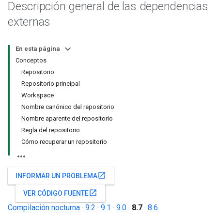
Descripción general de las dependencias
externas
En esta página
Conceptos
Repositorio
Repositorio principal
Workspace
Nombre canónico del repositorio
Nombre aparente del repositorio
Regla del repositorio
Cómo recuperar un repositorio
open_in_new
INFORMAR UN PROBLEMA
open_in_new
VER CÓDIGO FUENTE
Compilación nocturna
·
9.2
·
9.1
·
9.0
·
8.7
·
8.6