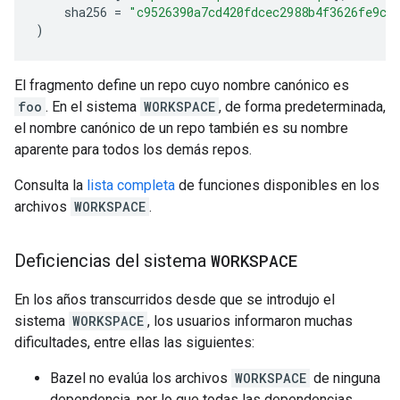
sha256
=
"c9526390a7cd420fdcec2988b4f3626fe9c5
)
El fragmento define un repo cuyo nombre canónico es
foo
. En el sistema
WORKSPACE
, de forma predeterminada,
el nombre canónico de un repo también es su nombre
aparente para todos los demás repos.
Consulta la
lista completa
de funciones disponibles en los
archivos
WORKSPACE
.
Deficiencias del sistema
WORKSPACE
En los años transcurridos desde que se introdujo el
sistema
WORKSPACE
, los usuarios informaron muchas
dificultades, entre ellas las siguientes:
Bazel no evalúa los archivos
WORKSPACE
de ninguna
dependencia, por lo que todas las dependencias