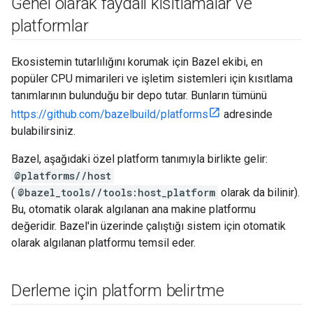
Genel olarak faydalı kısıtlamalar ve
platformlar
Ekosistemin tutarlılığını korumak için Bazel ekibi, en
popüler CPU mimarileri ve işletim sistemleri için kısıtlama
tanımlarının bulunduğu bir depo tutar. Bunların tümünü
https://github.com/bazelbuild/platforms
adresinde
bulabilirsiniz.
Bazel, aşağıdaki özel platform tanımıyla birlikte gelir:
@platforms//host
(
@bazel_tools//tools:host_platform
olarak da bilinir).
Bu, otomatik olarak algılanan ana makine platformu
değeridir. Bazel'in üzerinde çalıştığı sistem için otomatik
olarak algılanan platformu temsil eder.
Derleme için platform belirtme