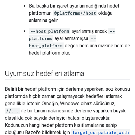
Bu, başka bir işaret ayarlanmadığında hedef
platformun
@platforms//host
olduğu
anlamına gelir.
--host_platform
ayarlanmış ancak
--
platforms
ayarlanmamışsa
--
host_platform
değeri hem ana makine hem de
hedef platform olur.
Uyumsuz hedefleri atlama
Belirli bir hedef platform için derleme yaparken, söz konusu
platformda hiçbir zaman çalışmayacak hedefleri atlamak
genellikle istenir. Örneğin, Windows cihaz sürücünüz,
//...
ile bir Linux makinesinde derleme yaparken büyük
olasılıkla çok sayıda derleyici hatası oluşturacaktır.
Kodunuzun hangi hedef platform kısıtlamalarına sahip
olduğunu Bazel'e bildirmek için
target_compatible_with