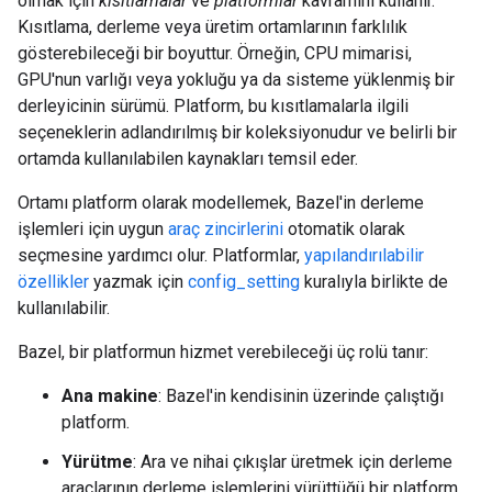
olmak için
kısıtlamalar
ve
platformlar
kavramını kullanır.
Kısıtlama, derleme veya üretim ortamlarının farklılık
gösterebileceği bir boyuttur. Örneğin, CPU mimarisi,
GPU'nun varlığı veya yokluğu ya da sisteme yüklenmiş bir
derleyicinin sürümü. Platform, bu kısıtlamalarla ilgili
seçeneklerin adlandırılmış bir koleksiyonudur ve belirli bir
ortamda kullanılabilen kaynakları temsil eder.
Ortamı platform olarak modellemek, Bazel'in derleme
işlemleri için uygun
araç zincirlerini
otomatik olarak
seçmesine yardımcı olur. Platformlar,
yapılandırılabilir
özellikler
yazmak için
config_setting
kuralıyla birlikte de
kullanılabilir.
Bazel, bir platformun hizmet verebileceği üç rolü tanır:
Ana makine
: Bazel'in kendisinin üzerinde çalıştığı
platform.
Yürütme
: Ara ve nihai çıkışlar üretmek için derleme
araçlarının derleme işlemlerini yürüttüğü bir platform.