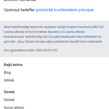
Uyumsuz hedefler
görünürlük kısıtlamalarını yoksayar
.
Aksi belirtilmediği sürece bu sayfanın içeriği
Creative Commons Atıf 4.0
Lisansı
altında ve kod örnekleri
Apache 2.0 Lisansı
altında
lisanslanmıştır. Ayrıntılı bilgi için
Google Developers Site Politikaları
'na
göz atın. Java, Oracle ve/veya satış ortaklarının tescilli ticari markasıdır.
Son güncelleme tarihi: 2026-05-07 UTC.
Bağlı kalma
Blog
GitHub
Destek
Destek
Sorun izleyici