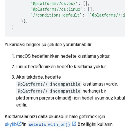
"@platforms//os:osx"
:
[],
"@platforms//os:linux"
:
[],
"//conditions:default"
:
[
"@platforms//:inc
}),
)
Yukarıdaki bilgiler şu şekilde yorumlanabilir:
macOS hedeflenirken hedefte kısıtlama yoktur.
Linux hedeflenirken hedefte kısıtlama yoktur.
Aksi takdirde, hedefte
@platforms//:incompatible
kısıtlaması vardır.
@platforms//:incompatible
herhangi bir
platformun parçası olmadığı için hedef uyumsuz kabul
edilir.
Kısıtlamalarınızı daha okunabilir hale getirmek için
skylib
'in
selects.with_or()
özelliğini kullanın.