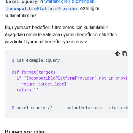
bazel cquery
'ın
Starlark çıkış biçimindeki
IncompatiblePlatformProvider
özelliğini
kullanabilirsiniz.
Bu, uyumsuz hedefleri filtrelemek için kullanılabilir.
Aşağıdaki örnekte yalnızca uyumlu hedeflerin etiketleri
yazdırılır. Uyumsuz hedefler yazdırılmaz.
$ 
cat
example.cquery

def format(target):
  if "IncompatiblePlatformProvider" not in provide
    return target.label
  return ""
$ 
bazel
cquery
//...
--output
=
starlark
--starlark:
Bilinen sorunlar