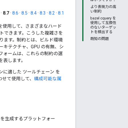
より表現力の高
い制約
·
8.7
·
8.6
·
8.5
·
8.4
·
8.3
·
8.2
·
8.1
bazel cquery を
使用して互換性
ルを使用して、さまざまなハード
のないターゲッ
トを検出する
ストできます。こうした複雑さを
既知の問題
ります。制約とは、ビルド環境
ーキテクチャ、GPU の有無、シ
フォームは、これらの制約の選
を表します。
ョンに適した ツールチェーン
を
わせて使用して、
構成可能な属
。
力を生成するプラットフォー