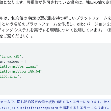
象となります。可視性が許可されている場合は、独自の値で定
。
ルは、制約値の 特定の選択肢を持つ新しいプラットフォーム
という名前のプラットフォームを作成し、glibc バージョン 2.25
レーティング システムを実行する環境について説明しています。（B
をご覧ください）。
"linux_x86"
,
int_values
=
[
latforms//os:linux"
,
latforms//cpu:x86_64"
,
libc_2_25"
,
ォームで、同じ制約設定の値を複数指定するとエラーになります。たと
u:x86_64
と
@platforms//cpu:arm
を指定するとエラーになります。