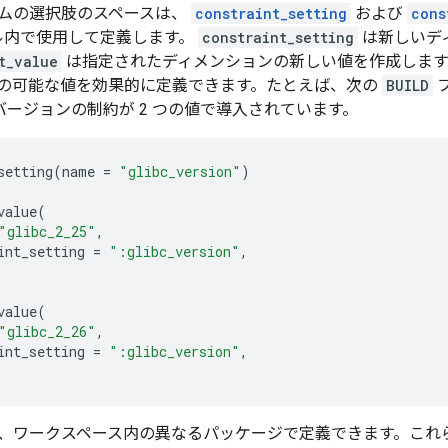
ムの選択肢のスペースは、
constraint_setting
および
cons
ル内で使用して定義します。
constraint_setting
は新しいデ
t_value
は指定されたディメンションの新しい値を作成します
の可能な値を効果的に定義できます。たとえば、次の
BUILD
bc バージョンの制約が 2 つの値で導入されています。
setting
(
name
=
"glibc_version"
)
value
(
"glibc_2_25"
,
int_setting
=
":glibc_version"
,
value
(
"glibc_2_26"
,
int_setting
=
":glibc_version"
,
、ワークスペース内の異なるパッケージで定義できます。これ