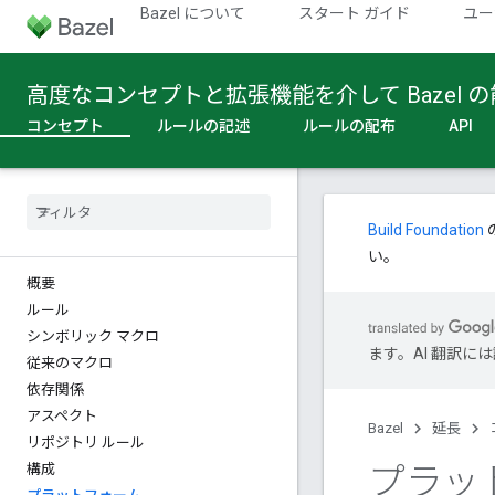
Bazel について
スタート ガイド
ユー
高度なコンセプトと拡張機能を介して Bazel
コンセプト
ルールの記述
ルールの配布
API
Build Foundation
い。
概要
ルール
シンボリック マクロ
ます。AI 翻訳
従来のマクロ
依存関係
アスペクト
Bazel
延長
リポジトリ ルール
プラッ
構成