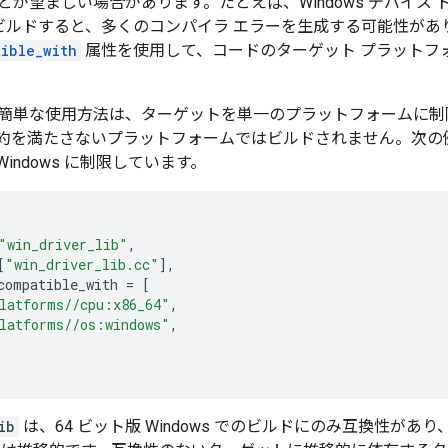
とが望ましい場合があります。たとえば、Windows デバイス 
ンでビルドすると、多くのコンパイラ エラーを生成する可能性があ
tible_with
属性を使用して、コードのターゲット プラットフォー
簡単な使用方法は、ターゲットを単一のプラットフォームに制
約を満たさないプラットフォームではビルドされません。次の
 Windows に制限しています。
"win_driver_lib"
,
[
"win_driver_lib.cc"
],
compatible_with
=
[
latforms//cpu:x86_64"
,
latforms//os:windows"
,
ib
は、64 ビット版 Windows でのビルドにのみ互換性が