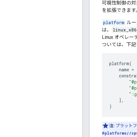
可視性制御の対
を拡張できます
platform
ルー
は、
linux_x86
Linux オペ
ついては、下記
platform
(
name
=
constra
"@p
"@p
":g
],
)
注:
プラットフ
@platforms//cp