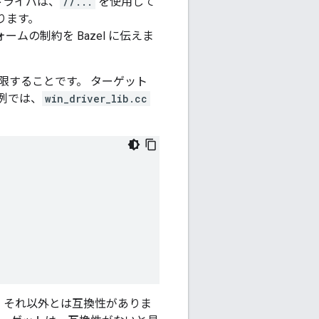
ドライバは、
//...
を使用して
ります。
ムの制約を Bazel に伝えま
限することです。 ターゲット
例では、
win_driver_lib.cc
あり、それ以外とは互換性がありま