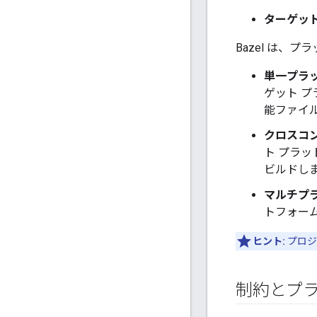
ターゲッ
Bazel は
単一プラ
ゲット プラ
能ファイ
クロスコン
ト プラット
ビルドし
マルチプ
トフォーム
ヒント:
プロジ
制約とプ