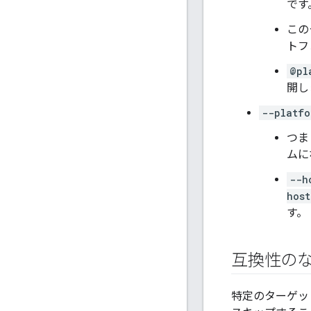
です
この
トフ
@pl
開し
--platfo
つま
ムに
--h
host
す。
互換性の
特定のターゲッ