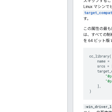
スキップするこ
Linux マシ
target_compa
す。
この属性の最も
は、すべての制
を 64 ビット版
cc_library
(
name
=
srcs
=
target_
"@p
"@p
],
)
:win_driver_l