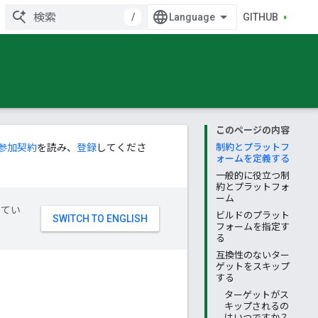
/
GITHUB
このページの内容
参加契約
を読み、
登録
してくださ
制約とプラットフ
ォームを定義する
一般的に役立つ制
約とプラットフォ
ーム
してい
ビルドのプラット
フォームを指定す
る
互換性のないター
ゲットをスキップ
する
ターゲットがス
キップされるの
はいつですか？