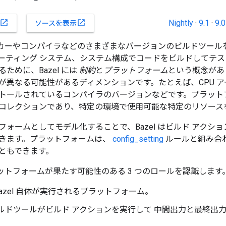
Nightly
·
9.1
·
9.0
open_in_new
open_in_new
ソースを表示
、リンカーやコンパイラなどのさまざまなバージョンのビルドツー
ーティング システム、システム構成でコードをビルドしてテ
ために、Bazel には
制約
と
プラットフォーム
という概念があ
が異なる可能性があるディメンションです。たとえば、CPU ア
トールされているコンパイラのバージョンなどです。プラット
コレクションであり、特定の環境で使用可能な特定のリソース
フォームとしてモデル化することで、Bazel はビルド アクシ
きます。プラットフォームは、
config_setting
ルールと組み合
ともできます。
プラットフォームが果たす可能性のある 3 つのロールを認識します
Bazel 自体が実行されるプラットフォーム。
 ビルドツールがビルド アクションを実行して 中間出力と最終出