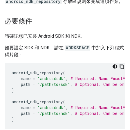
android_ndk_repository
存放區規則來完成這項作業。
必要條件
請確認您已安裝 Android SDK 和 NDK。
如要設定 SDK 和 NDK，請在
WORKSPACE
中加入下列程式
碼片段：
android_sdk_repository
(
name
=
"androidsdk"
,
# Required. Name *must* b
path
=
"/path/to/sdk"
,
# Optional. Can be omit
)
android_ndk_repository
(
name
=
"androidndk"
,
# Required. Name *must* b
path
=
"/path/to/ndk"
,
# Optional. Can be omit
)