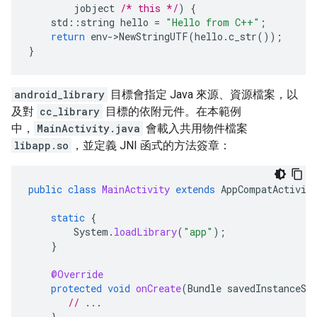
jobject
/* this */
)
{
std
::
string
hello
=
"Hello from C++"
;
return
env
-
>
NewStringUTF
(
hello
.
c_str
());
}
android_library
目標會指定 Java 來源、資源檔案，以
及對
cc_library
目標的依附元件。在本範例
中，
MainActivity.java
會載入共用物件檔案
libapp.so
，並定義 JNI 函式的方法簽章：
public
class
MainActivity
extends
AppCompatActivit
static
{
System
.
loadLibrary
(
"app"
);
}
@Override
protected
void
onCreate
(
Bundle
savedInstanceSt
// ...
}