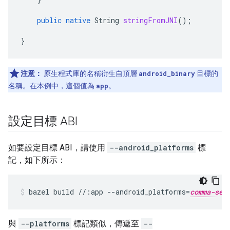
public
native
String
stringFromJNI
();
}
注意：
原生程式庫的名稱衍生自頂層
android_binary
目標的
名稱。在本例中，這個值為
app
。
設定目標 ABI
如要設定目標 ABI，請使用
--android_platforms
標
記，如下所示：
bazel
build
//:app
--android_platforms
=
comma-sep
與
--platforms
標記類似，傳遞至
--