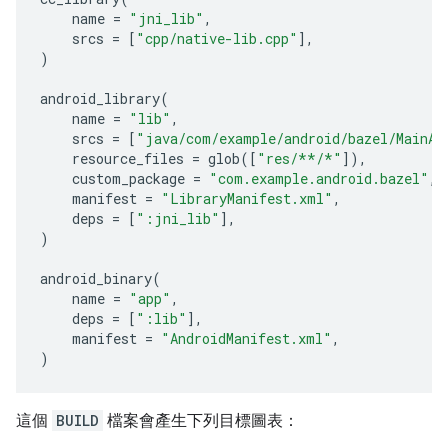
name
=
"jni_lib"
,
srcs
=
[
"cpp/native-lib.cpp"
],
)
android_library
(
name
=
"lib"
,
srcs
=
[
"java/com/example/android/bazel/MainAc
resource_files
=
glob
([
"res/**/*"
]),
custom_package
=
"com.example.android.bazel"
,
manifest
=
"LibraryManifest.xml"
,
deps
=
[
":jni_lib"
],
)
android_binary
(
name
=
"app"
,
deps
=
[
":lib"
],
manifest
=
"AndroidManifest.xml"
,
)
這個
BUILD
檔案會產生下列目標圖表：