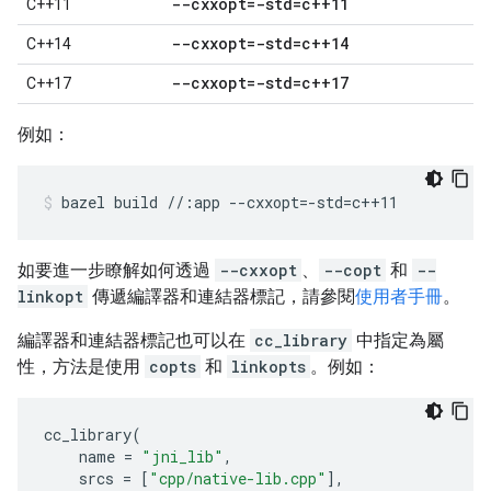
--cxxopt=-std=c++11
C++11
--cxxopt=-std=c++14
C++14
--cxxopt=-std=c++17
C++17
例如：
bazel
build
//:app
--cxxopt
=
-std
=
c++11
如要進一步瞭解如何透過
--cxxopt
、
--copt
和
--
linkopt
傳遞編譯器和連結器標記，請參閱
使用者手冊
。
編譯器和連結器標記也可以在
cc_library
中指定為屬
性，方法是使用
copts
和
linkopts
。例如：
cc_library
(
name
=
"jni_lib"
,
srcs
=
[
"cpp/native-lib.cpp"
],