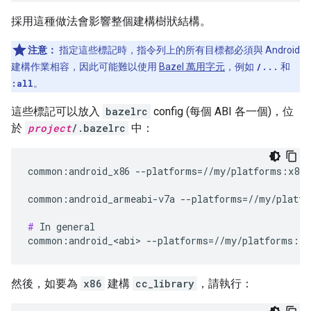
採用這種做法會影響整個建構樹狀結構。
注意：
指定這些標記時，指令列上的所有目標都必須與 Android
建構作業相容，因此可能難以使用
Bazel 萬用字元
，例如
/...
和
:all
。
這些標記可以放入
bazelrc
config (每個 ABI 各一個)，位
於
project
/.bazelrc
中：
common:android_x86 --platforms=//my/platforms:x86

common:android_armeabi-v7a --platforms=//my/platfo
#
 In general

然後，如要為
x86
建構
cc_library
，請執行：