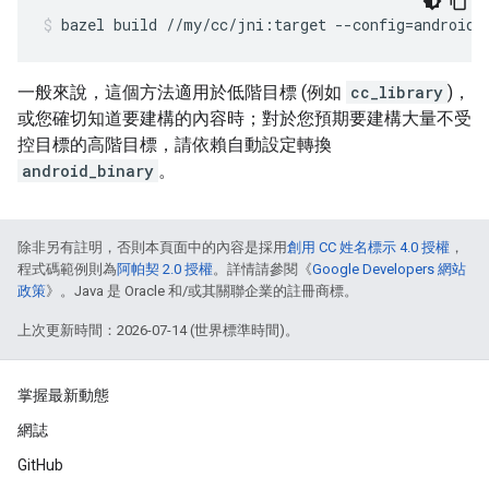
bazel
build
//my/cc/jni:target
--config
=
android_
一般來說，這個方法適用於低階目標 (例如
cc_library
)，
或您確切知道要建構的內容時；對於您預期要建構大量不受
控目標的高階目標，請依賴自動設定轉換
android_binary
。
除非另有註明，否則本頁面中的內容是採用
創用 CC 姓名標示 4.0 授權
，
程式碼範例則為
阿帕契 2.0 授權
。詳情請參閱《
Google Developers 網站
政策
》。Java 是 Oracle 和/或其關聯企業的註冊商標。
上次更新時間：2026-07-14 (世界標準時間)。
掌握最新動態
網誌
GitHub