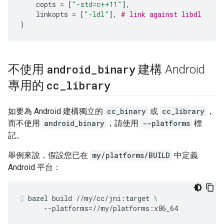
copts
=
[
"-std=c++11"
],
linkopts
=
[
"-ldl"
],
# link against libdl
)
android
_
binary
不使用
建構 Android
cc
_
library
專用的
如要為 Android 建構獨立的
cc_binary
或
cc_library
，
而不使用
android_binary
，請使用
--platforms
標
記。
舉例來說，假設您已在
my/platforms/BUILD
中定義
Android 平台：
bazel
build
//my/cc/jni:target
\
--platforms
=
//my/platforms:x86_64