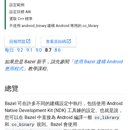
設定範例
設定目標 ABI
選取 C++ 標準
不使用 android_binary 建構 Android 專用的 cc_library
open_in_new
open_in_new
回報問題
查看原始碼
每日
·
9.2
·
9.1
·
9.0
·
8.7
·
8.6
如果您是 Bazel 新手，請先參閱「
使用 Bazel 建構 Android
應用程式
」教學課程。
總覽
Bazel 可在許多不同的建構設定中執行，包括使用 Android
Native Development Kit (NDK) 工具鍊的設定。也就是說，
您可以在 Bazel 中直接為 Android 編譯一般
cc_library
和
cc_binary
規則。Bazel 會使用