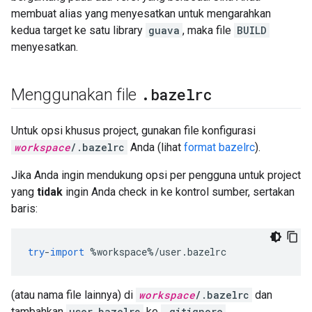
membuat alias yang menyesatkan untuk mengarahkan
kedua target ke satu library
guava
, maka file
BUILD
menyesatkan.
.
bazelrc
Menggunakan file
Untuk opsi khusus project, gunakan file konfigurasi
workspace
/.bazelrc
Anda (lihat
format bazelrc
).
Jika Anda ingin mendukung opsi per pengguna untuk project
yang
tidak
ingin Anda check in ke kontrol sumber, sertakan
baris:
try
-
import
%
workspace
%/
user
.
bazelrc
(atau nama file lainnya) di
workspace
/.bazelrc
dan
tambahkan
user.bazelrc
ke
.gitignore
.