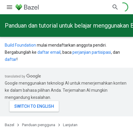
Panduan dan tutorial untuk belajar menggunakan 
Build Foundation
mulai mendaftarkan anggota pendiri.
Bergabunglah ke
daftar email
, baca
perjanjian partisipasi
, dan
daftar
!
Google menggunakan teknologi AI untuk menerjemahkan konten
ke dalam bahasa pilihan Anda. Terjemahan AI mungkin
mengandung kesalahan.
Bazel
Panduan pengguna
Lanjutan