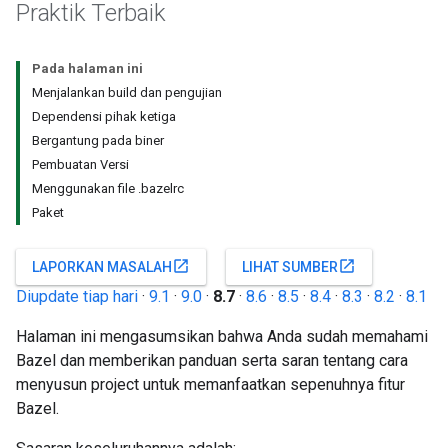
Praktik Terbaik
Pada halaman ini
Menjalankan build dan pengujian
Dependensi pihak ketiga
Bergantung pada biner
Pembuatan Versi
Menggunakan file .bazelrc
Paket
open_in_new
open_in_new
LAPORKAN MASALAH
LIHAT SUMBER
Diupdate tiap hari
·
9.1
·
9.0
·
8.7
·
8.6
·
8.5
·
8.4
·
8.3
·
8.2
·
8.1
Halaman ini mengasumsikan bahwa Anda sudah memahami
Bazel dan memberikan panduan serta saran tentang cara
menyusun project untuk memanfaatkan sepenuhnya fitur
Bazel.