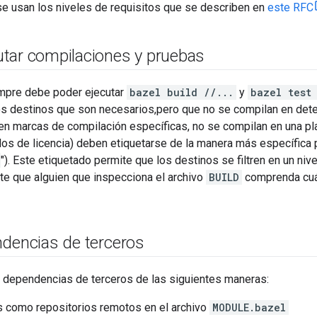
se usan los niveles de requisitos que se describen en
este RFC
tar compilaciones y pruebas
mpre debe poder ejecutar
bazel build //...
y
bazel test
os destinos que son necesarios,pero que no se compilan en dete
ren marcas de compilación específicas, no se compilan en una p
os de licencia) deben etiquetarse de la manera más específica 
"). Este etiquetado permite que los destinos se filtren en un niv
te que alguien que inspecciona el archivo
BUILD
comprenda cuál
ndencias de terceros
 dependencias de terceros de las siguientes maneras:
s como repositorios remotos en el archivo
MODULE.bazel