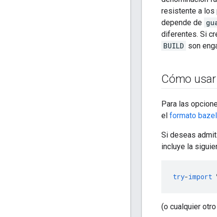
resistente a lo
depende de
gu
diferentes. Si c
BUILD
son eng
Cómo usar 
Para las opcione
el
formato bazel
Si deseas admit
incluye la siguie
try
-
import
(o cualquier otr