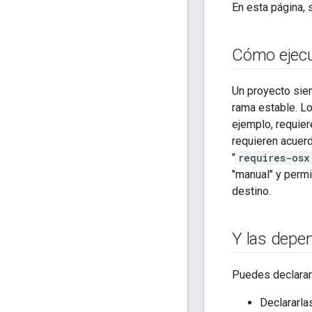
En esta página, 
Cómo ejecu
Un proyecto sie
rama estable. L
ejemplo, requie
requieren acuerd
"
requires-osx
"manual" y permi
destino.
Y las depe
Puedes declarar
Declararla