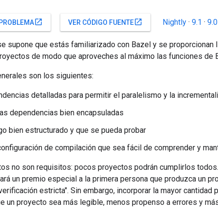
Nightly
·
9.1
·
9.0
open_in_new
open_in_new
 PROBLEMA
VER CÓDIGO FUENTE
 se supone que estás familiarizado con Bazel y se proporcionan 
 proyectos de modo que aproveches al máximo las funciones de 
nerales son los siguientes:
dencias detalladas para permitir el paralelismo y la incremental
las dependencias bien encapsuladas
go bien estructurado y que se pueda probar
configuración de compilación que sea fácil de comprender y man
tos no son requisitos: pocos proyectos podrán cumplirlos todos
rgará un premio especial a la primera persona que produzca un p
verificación estricta". Sin embargo, incorporar la mayor cantidad 
ue un proyecto sea más legible, menos propenso a errores y más