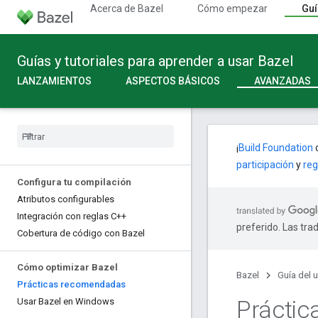
Acerca de Bazel
Cómo empezar
Guí
Guías y tutoriales para aprender a usar Bazel
LANZAMIENTOS
ASPECTOS BÁSICOS
AVANZADAS
¡
Build Foundation
c
participación
y
reg
Configura tu compilación
Atributos configurables
Integración con reglas C++
preferido. Las tra
Cobertura de código con Bazel
Cómo optimizar Bazel
Bazel
Guía del 
Prácticas recomendadas
Prácti
Usar Bazel en Windows