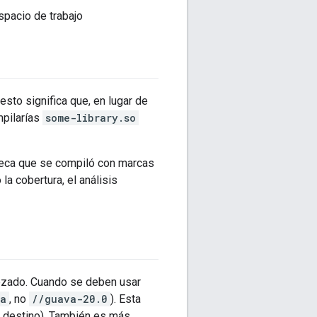
espacio de trabajo
sto significa que, en lugar de
pilarías
some-library.so
oteca que se compiló con marcas
a cobertura, el análisis
bezado. Cuando se deben usar
a
, no
//guava-20.0
). Esta
un destino). También es más