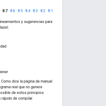
·
8.7
·
8.6
·
8.5
·
8.4
·
8.3
·
8.2
·
8.1
lineamientos y sugerencias para
Bazel.
idad
tener
. Como dice la página de manual
rograma real que no genere
posible de estos principios
 rápido de compilar.