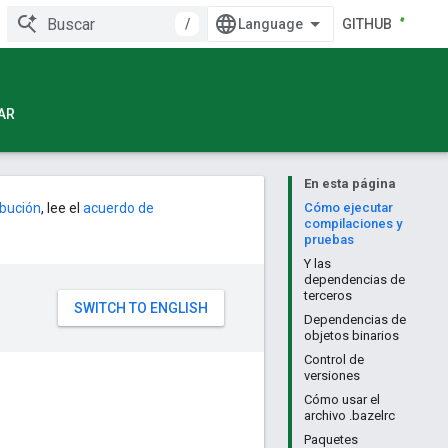
/
GITHUB
AR
En esta página
ribución
, lee el
acuerdo de
Cómo ejecutar
compilaciones y
pruebas
Y las
dependencias de
terceros
Dependencias de
objetos binarios
Control de
versiones
Cómo usar el
archivo .bazelrc
Paquetes