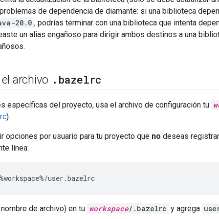
s problemas de dependencia de diamante: si una biblioteca dep
ava-20.0
, podrías terminar con una biblioteca que intenta dep
reaste un alias engañoso para dirigir ambos destinos a una bibli
añosos.
.
bazelrc
el archivo
s específicas del proyecto, usa el archivo de configuración tu
w
rc
).
ir opciones por usuario para tu proyecto que
no
deseas registrar 
nte línea:
%
workspace
%/
user
.
bazelrc
o nombre de archivo) en tu
workspace
/.bazelrc
y agrega
use