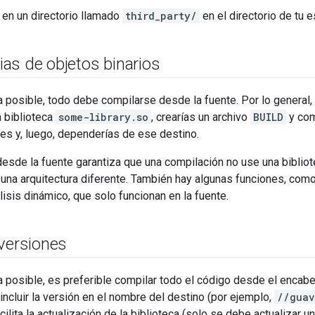
 en un directorio llamado
third_party/
en el directorio de tu 
as de objetos binarios
posible, todo debe compilarse desde la fuente. Por lo general, e
 biblioteca
some-library.so
, crearías un archivo
BUILD
y com
es y, luego, dependerías de ese destino.
desde la fuente garantiza que una compilación no use una bibli
una arquitectura diferente. También hay algunas funciones, como l
álisis dinámico, que solo funcionan en la fuente.
 versiones
 posible, es preferible compilar todo el código desde el enca
 incluir la versión en el nombre del destino (por ejemplo,
//guav
ilita la actualización de la biblioteca (solo se debe actualizar 