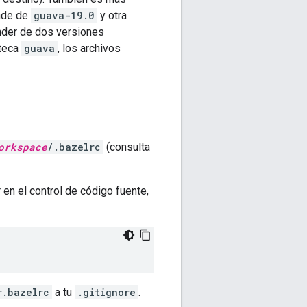
ende de
guava-19.0
y otra
ender de dos versiones
oteca
guava
, los archivos
orkspace
/.bazelrc
(consulta
en el control de código fuente,
r.bazelrc
a tu
.gitignore
.