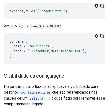
exports_files
([
"readme.txt"
])
Arquivo
//frobber/bin/BUILD
:
cc_binary
(
name
=
"my-program"
,
data
=
[
"//frobber/data:readme.txt"
],
)
Visibilidade da configuração
Historicamente, o Bazel não aplicava a visibilidade para
destinos
config_setting
que são referenciados nas
chaves de um
select()
. Há duas flags para remover esse
comportamento legado: