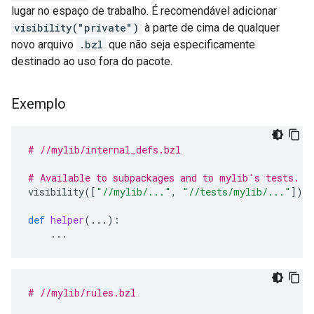
lugar no espaço de trabalho. É recomendável adicionar
visibility("private")
à parte de cima de qualquer
novo arquivo
.bzl
que não seja especificamente
destinado ao uso fora do pacote.
Exemplo
# //mylib/internal_defs.bzl
# Available to subpackages and to mylib's tests.
visibility
([
"//mylib/..."
,
"//tests/mylib/..."
])
def
helper
(
...
):
...
# //mylib/rules.bzl