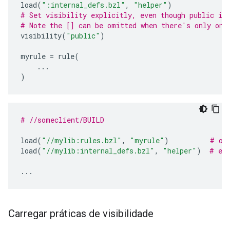
load
(
":internal_defs.bzl"
,
"helper"
)
# Set visibility explicitly, even though public is
# Note the [] can be omitted when there's only one
visibility
(
"public"
)
myrule
=
rule
(
...
)
# //someclient/BUILD
load
(
"//mylib:rules.bzl"
,
"myrule"
)
# ok
load
(
"//mylib:internal_defs.bzl"
,
"helper"
)
# er
...
Carregar práticas de visibilidade