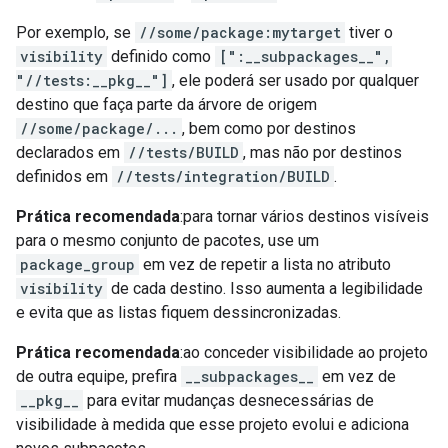
Por exemplo, se
//some/package:mytarget
tiver o
visibility
definido como
[":__subpackages__",
"//tests:__pkg__"]
, ele poderá ser usado por qualquer
destino que faça parte da árvore de origem
//some/package/...
, bem como por destinos
declarados em
//tests/BUILD
, mas não por destinos
definidos em
//tests/integration/BUILD
.
Prática recomendada
:para tornar vários destinos visíveis
para o mesmo conjunto de pacotes, use um
package_group
em vez de repetir a lista no atributo
visibility
de cada destino. Isso aumenta a legibilidade
e evita que as listas fiquem dessincronizadas.
Prática recomendada
:ao conceder visibilidade ao projeto
de outra equipe, prefira
__subpackages__
em vez de
__pkg__
para evitar mudanças desnecessárias de
visibilidade à medida que esse projeto evolui e adiciona