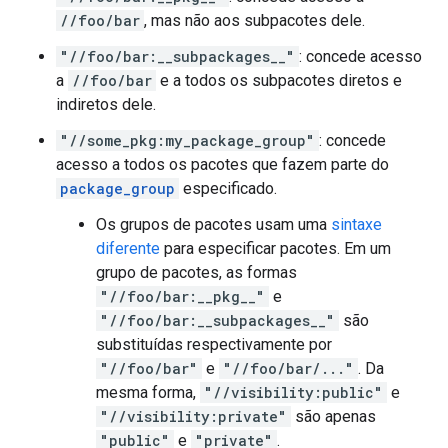
//foo/bar
, mas não aos subpacotes dele.
"//foo/bar:__subpackages__"
: concede acesso
a
//foo/bar
e a todos os subpacotes diretos e
indiretos dele.
"//some_pkg:my_package_group"
: concede
acesso a todos os pacotes que fazem parte do
package_group
especificado.
Os grupos de pacotes usam uma
sintaxe
diferente
para especificar pacotes. Em um
grupo de pacotes, as formas
"//foo/bar:__pkg__"
e
"//foo/bar:__subpackages__"
são
substituídas respectivamente por
"//foo/bar"
e
"//foo/bar/..."
. Da
mesma forma,
"//visibility:public"
e
"//visibility:private"
são apenas
"public"
e
"private"
.