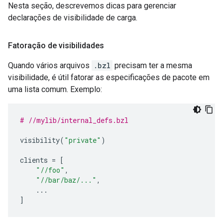
Nesta seção, descrevemos dicas para gerenciar
declarações de visibilidade de carga.
Fatoração de visibilidades
Quando vários arquivos
.bzl
precisam ter a mesma
visibilidade, é útil fatorar as especificações de pacote em
uma lista comum. Exemplo:
# //mylib/internal_defs.bzl
visibility
(
"private"
)
clients
=
[
"//foo"
,
"//bar/baz/..."
,
...
]