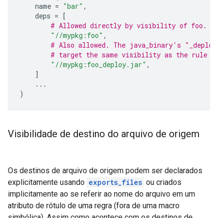
name
=
"bar"
,
deps
=
[
# Allowed directly by visibility of foo.
"//mypkg:foo"
,
# Also allowed. The java_binary's "_deploy
# target the same visibility as the rule t
"//mypkg:foo_deploy.jar"
,
]
...
)
Visibilidade de destino do arquivo de origem
Os destinos de arquivo de origem podem ser declarados
explicitamente usando
exports_files
ou criados
implicitamente ao se referir ao nome do arquivo em um
atributo de rótulo de uma regra (fora de uma macro
simbólica). Assim como acontece com os destinos de