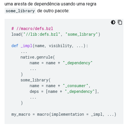
uma aresta de dependência usando uma regra
some_library
de outro pacote:
# //macro/defs.bzl
load
(
"//lib:defs.bzl"
,
"some_library"
)
def
_impl
(
name
,
visibility
,
...
):
...
native
.
genrule
(
name
=
name
+
"_dependency"
...
)
some_library
(
name
=
name
+
"_consumer"
,
deps
=
[
name
+
"_dependency"
],
...
)
my_macro
=
macro
(
implementation
=
_impl
,
...
)