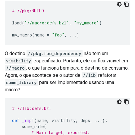
# //pkg/BUILD
load
(
"//macro:defs.bzl"
,
"my_macro"
)
my_macro
(
name
=
"foo"
,
...
)
O destino
//pkg:foo_dependency
não tem um
visibility
especificado. Portanto, ele só fica visível em
//macro
, o que funciona bem para o destino de consumo.
Agora, o que acontece se o autor de
//lib
refatorar
some_library
para ser implementado usando uma
macro?
# //lib:defs.bzl
def
_impl
(
name
,
visibility
,
deps
,
...
):
some_rule
(
# Main target, exported.