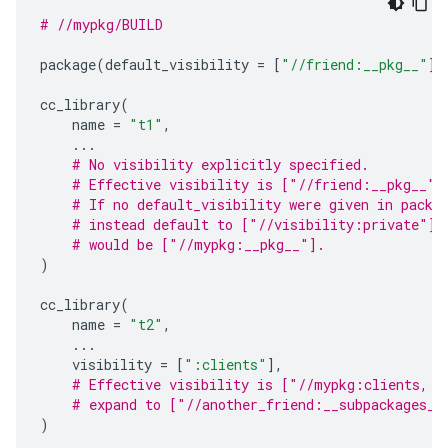
# //mypkg/BUILD
package
(
default_visibility
=
[
"//friend:__pkg__"
])
cc_library
(
name
=
"t1"
,
...
# No visibility explicitly specified.
# Effective visibility is ["//friend:__pkg__",
# If no default_visibility were given in packa
# instead default to ["//visibility:private"],
# would be ["//mypkg:__pkg__"].
)
cc_library
(
name
=
"t2"
,
...
visibility
=
[
":clients"
],
# Effective visibility is ["//mypkg:clients, "
# expand to ["//another_friend:__subpackages__
)