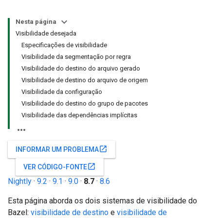
Nesta página
Visibilidade desejada
Especificações de visibilidade
Visibilidade da segmentação por regra
Visibilidade do destino do arquivo gerado
Visibilidade de destino do arquivo de origem
Visibilidade da configuração
Visibilidade do destino do grupo de pacotes
Visibilidade das dependências implícitas
open_in_new
INFORMAR UM PROBLEMA
open_in_new
VER CÓDIGO-FONTE
Nightly
·
9.2
·
9.1
·
9.0
·
8.7
·
8.6
Esta página aborda os dois sistemas de visibilidade do
Bazel:
visibilidade de destino
e
visibilidade de