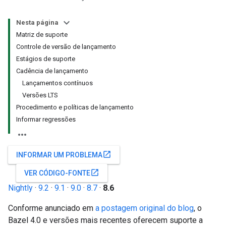
Nesta página
Matriz de suporte
Controle de versão de lançamento
Estágios de suporte
Cadência de lançamento
Lançamentos contínuos
Versões LTS
Procedimento e políticas de lançamento
Informar regressões
open_in_new
INFORMAR UM PROBLEMA
open_in_new
VER CÓDIGO-FONTE
Nightly
·
9.2
·
9.1
·
9.0
·
8.7
·
8.6
Conforme anunciado em
a postagem original do blog
, o
Bazel 4.0 e versões mais recentes oferecem suporte a