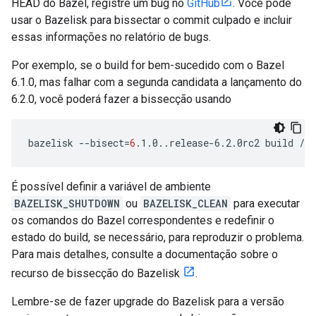
HEAD do Bazel, registre um bug no
GitHub
. Você pode
usar o Bazelisk para bissectar o commit culpado e incluir
essas informações no relatório de bugs.
Por exemplo, se o build for bem-sucedido com o Bazel
6.1.0, mas falhar com a segunda candidata a lançamento do
6.2.0, você poderá fazer a bissecção usando
bazelisk
--bisect
=
6
.1.0..release-6.2.0rc2
build
É possível definir a variável de ambiente
BAZELISK_SHUTDOWN
ou
BAZELISK_CLEAN
para executar
os comandos do Bazel correspondentes e redefinir o
estado do build, se necessário, para reproduzir o problema.
Para mais detalhes, consulte a documentação sobre o
recurso de bissecção do Bazelisk
.
Lembre-se de fazer upgrade do Bazelisk para a versão