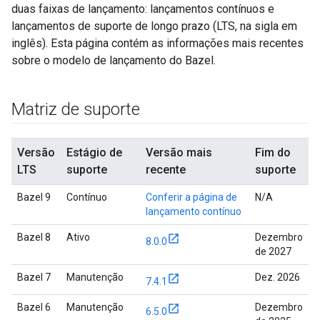
duas faixas de lançamento: lançamentos contínuos e
lançamentos de suporte de longo prazo (LTS, na sigla em
inglês). Esta página contém as informações mais recentes
sobre o modelo de lançamento do Bazel.
Matriz de suporte
Versão
Estágio de
Versão mais
Fim do
LTS
suporte
recente
suporte
Bazel 9
Contínuo
Conferir a página de
N/A
lançamento contínuo
Bazel 8
Ativo
Dezembro
8.0.0
de 2027
Bazel 7
Manutenção
Dez. 2026
7.4.1
Bazel 6
Manutenção
Dezembro
6.5.0