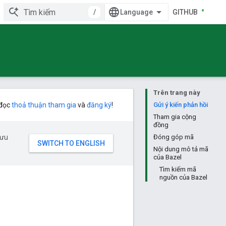
/
GITHUB
Trên trang này
 đọc
thoả thuận tham gia
và
đăng ký
!
Gửi ý kiến phản hồi
Tham gia cộng
đồng
 ưu
Đóng góp mã
Nội dung mô tả mã
của Bazel
Tìm kiếm mã
nguồn của Bazel