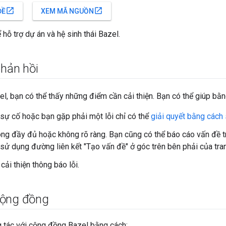
open_in_new
open_in_new
ĐỀ
XEM MÃ NGUỒN
 hỗ trợ dự án và hệ sinh thái Bazel.
phản hồi
l, bạn có thể thấy những điểm cần cải thiện. Bạn có thể giúp bằ
sự cố hoặc bạn gặp phải một lỗi chỉ có thể
giải quyết bằng các
hông đầy đủ hoặc không rõ ràng. Bạn cũng có thể báo cáo vấn đề
sử dụng đường liên kết "Tạo vấn đề" ở góc trên bên phải của tra
cải thiện thông báo lỗi.
cộng đồng
g tác với cộng đồng Bazel bằng cách: