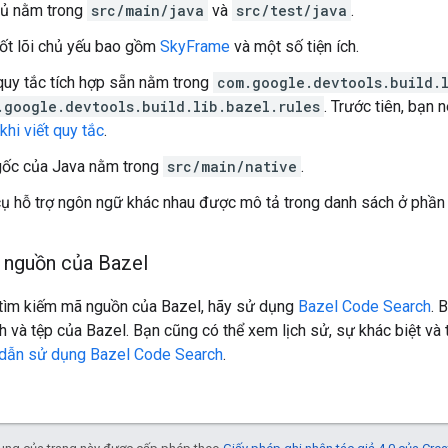
ủ nằm trong
src/main/java
và
src/test/java
.
ốt lõi chủ yếu bao gồm
SkyFrame
và một số tiện ích.
quy tắc tích hợp sẵn nằm trong
com.google.devtools.build.l
.google.devtools.build.lib.bazel.rules
. Trước tiên, bạn 
khi viết quy tắc
.
gốc của Java nằm trong
src/main/native
.
ụ hỗ trợ ngôn ngữ khác nhau được mô tả trong danh sách ở phầ
 nguồn của Bazel
tìm kiếm mã nguồn của Bazel, hãy sử dụng
Bazel Code Search
. 
h và tệp của Bazel. Bạn cũng có thể xem lịch sử, sự khác biệt và t
dẫn sử dụng Bazel Code Search
.