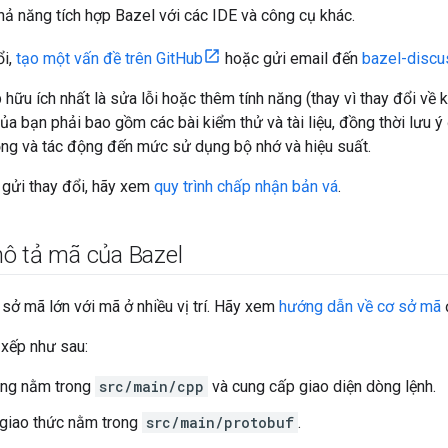
khả năng tích hợp Bazel với các IDE và công cụ khác.
ổi,
tạo một vấn đề trên GitHub
hoặc gửi email đến
bazel-disc
ữu ích nhất là sửa lỗi hoặc thêm tính năng (thay vì thay đổi về ki
của bạn phải bao gồm các bài kiểm thử và tài liệu, đồng thời lưu 
ộng và tác động đến mức sử dụng bộ nhớ và hiệu suất.
 gửi thay đổi, hãy xem
quy trình chấp nhận bản vá
.
ô tả mã của Bazel
sở mã lớn với mã ở nhiều vị trí. Hãy xem
hướng dẫn về cơ sở mã
đ
xếp như sau:
ng nằm trong
src/main/cpp
và cung cấp giao diện dòng lệnh.
giao thức nằm trong
src/main/protobuf
.