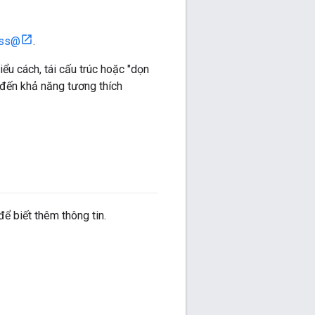
uss@
.
ểu cách, tái cấu trúc hoặc "dọn
ý đến khả năng tương thích
ể biết thêm thông tin.