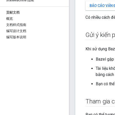
State
Machine 指南
BÁO CÁO VẤN 
贡献文档
Có nhiều cách để
概览
文档样式指南
编写设计文档
Gửi ý kiến 
编写版本说明
Khi sử dụng Baze
Bazel gặp 
Tài liệu k
bằng cách 
Bạn có thể 
Tham gia 
Bạn có thể tươn