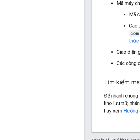
Mã máy ch
Mã c
Các 
com
thức 
Giao diện 
Các công c
Tìm kiếm mã
Để nhanh chóng 
kho lưu trữ, nhán
hãy xem
Hướng 