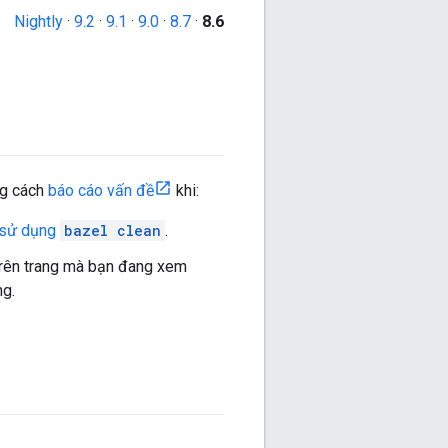
Nightly
·
9.2
·
9.1
·
9.0
·
8.7
·
8.6
ng cách
báo cáo vấn đề
khi:
h sử dụng
bazel clean
.
 trên trang mà bạn đang xem
ng.