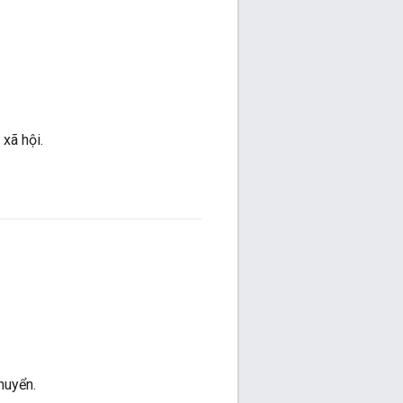
xã hội.
huyển.