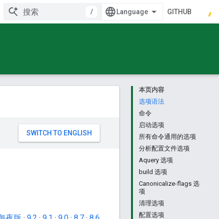
/
GITHUB
本页内容
选项语法
命令
启动选项
所有命令通用的选项
分析配置文件选项
Aquery 选项
build 选项
Canonicalize-flags 选
项
清理选项
配置选项
每夜版
·
9.2
·
9.1
·
9.0
·
8.7
·
8.6