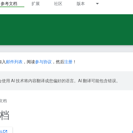
参考文档
扩展
社区
版本
加入
邮件列表
，阅读
参与协议
，然后
注册
！
le 会使用 AI 技术将内容翻译成您偏好的语言。AI 翻译可能包含错误。
文档
档
open_in_new
码