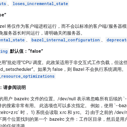
uts
、
loses_incremental_state
e”
zel 将仅作为客户端进程运行，而不会以标准的客户端/服务器
免服务器长时间运行，请明确关闭服务器。
ental_state
、
bazel_internal_configuration
、
deprecat
ling
默认值：“false”
laze 使用“批处理”CPU 调度。此政策适用于非交互式工作负载，但这
ed_setscheduler”。如果为 false，则 Bazel 不会执行系统调用。
_resource_optimizations
：请参阅说明
用户 .bazelrc 文件的位置。/dev/null 表示将忽略所有后续的 `-
件的搜索非常有用。 此选项也可以多次指定。 例如，使用 `--bazelrc=x.rc 
--bazelrc=z.rc` 时， 1) 系统会读取 x.rc 和 y.rc。 2) 由于之前的 /
以下两个位置找到的第一个 .bazelrc 文件：工作区目录，然后
c 中的任何选项。