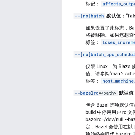
标记：
affects_outp
--[no]batch
默认值：“fals
如果设置了此标志，Ba
将被移除。如果您想避
标签：
loses_increm
--[no]batch_cpu_schedu
仅限 Linux；为 B
值。请参阅“man 2 sch
标签：
host_machine
--bazelrc
=<path>
默认值
包含 Bazel 选项默认值的
build 中停用用户 rc 文
bazelrc=/dev/null 
定，Bazel 会使用在
项始终会取代 bazelr