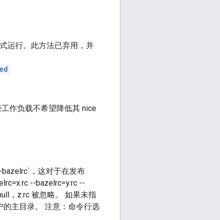
模式运行。此方法已弃用，并
ed
些工作负载不希望降低其 nice
-bazelrc`，这对于在发布
--bazelrc=y.rc --
dev/null，z.rc 被忽略。 如果未指
是用户的主目录。 注意：命令行选