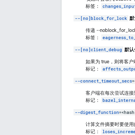
标签：
changes_inpu
--[no]block_for_lock
默
传递 --noblock_f
标签：
eagerness_to
--[no]client_debug
默认值
如果为 true，则将客
标记：
affects_outp
--connect_timeout_secs
=
客户端在每次尝试连接
标记：
bazel_intern
--digest_function
=<hash
计算文件摘要时要使用
标记：
loses_increm