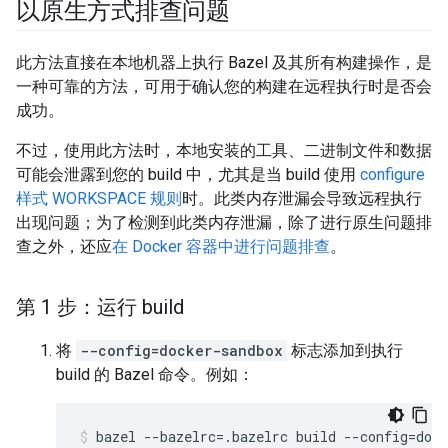
以原生方式排查问题
此方法直接在本地机器上执行 Bazel 及其所有构建操作，是
一种可靠的方法，可用于确认您的构建在远程执行时是否会
成功。
不过，使用此方法时，本地安装的工具、二进制文件和数据
可能会泄露到您的 build 中，尤其是当 build 使用
configure
样式 WORKSPACE 规则
时。此类内存泄漏会导致远程执行
出现问题；为了检测到此类内存泄漏，除了进行原生问题排
查之外，还应
在 Docker 容器中进行问题排查
。
第 1 步：运行 build
将
--config=docker-sandbox
标志添加到执行
build 的 Bazel 命令。例如：
bazel
--bazelrc
=
.bazelrc
build
--config
=
dock