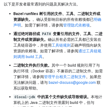
以下是开发者最常遇到的问题及其解决方法。
Bazel runfiles 树引用的文件、工具、二进制文件或
资源缺失。
。确认受影响目标的所有依赖项都已
明确
声明
。如需了解详情，请参阅
管理隐式依赖项
。
通过绝对路径或
PATH
变量引用的文件、工具、二进
制文件或资源缺失。
确认所有必需的工具都已安装在
工具链容器中，并使用
工具链规则
正确声明指向缺失
资源的依赖项。如需了解详情，请参阅
通过工具链规
则调用 build 工具
。
二进制文件执行失败。
其中一个 build 规则引用了与
执行环境（Docker 容器）不兼容的二进制文件。如需
了解详情，请参阅
管理平台相关二进制文件
。如果您
无法解决问题，请与
bazel-discuss@google.com
联
系以获取帮助。
@local-jdk
中的某个文件缺失或导致错误。
本地计
算机上的 Java 二进制文件泄露到 build 中，但与