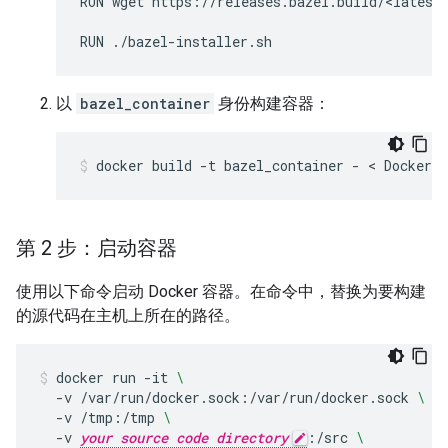
RUN
wget
https
:
//
releases
.
bazel
.
build
/
<
latest
RUN
./
bazel
-
installer
.
sh
以
bazel_container
身份构建容器：
docker
build
-t
bazel_container
-
 < 
Dockerfi
第 2 步：启动容器
使用以下命令启动 Docker 容器。在命令中，替换为要构建
的源代码在主机上所在的路径。
docker
run
-it
\
-v
/var/run/docker.sock:/var/run/docker.sock
\
-v
/tmp:/tmp
\
-v
your source code directory
:/src
\