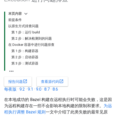
本页内容
前提条件
以原生方式排查问题
第 1 步：运行 build
第 2 步：解决检测到的问题
在 Docker 容器中进行问题排查
第 1 步：构建容器
第 2 步：启动容器
第 3 步：测试容器
open_in_new
open_in_new
报告问题
查看源代码
每夜版
·
9.2
·
9.1
·
9.0
·
8.7
·
8.6
在本地成功的 Bazel 构建在远程执行时可能会失败，这是因
为远程构建存在一些不会影响本地构建的限制和要求。
为远
程执行调整 Bazel 规则
一文中介绍了此类失败的最常见原