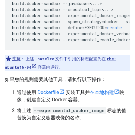
build
:
docker
-
sandbox
--
javabase
=<...>
build
:
docker
-
sandbox
--
crosstool_top
=<...>
build
:
docker
-
sandbox
--
experimental_docker_image
=<
build
:
docker
-
sandbox
--
spawn_strategy
=
docker
--
str
build
:
docker
-
sandbox
--
define
=
EXECUTOR
=
remote
build
:
docker
-
sandbox
--
experimental_docker_verbose
build
:
docker
-
sandbox
--
experimental_enable_docker_
注意
：
上述
.bazelrc
文件中引用的标志配置为在
rbe-
ubuntu16-04
容器内运行。
如果您的规则需要其他工具，请执行以下操作：
通过使用
Dockerfile
安装工具并
在本地构建
映
像，创建自定义 Docker 容器。
将上述
--experimental_docker_image
标志的值
替换为自定义容器映像的名称。