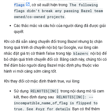
flags
, cờ sẽ xuất hiện trong
The following
flags didn't break any passing Bazel team
owned/co-owned projects
.
Các thắc mắc và câu hỏi của người dùng đã được giải
quyết.
Khi cờ đã sẵn sàng chuyển đổi trong Bazel nhưng bị chặn
trong quá trình di chuyển nội bộ tại Google, vui lòng cân
nhắc đặt giá trị cờ thành false trong tệp
blazerc
nội bộ để
bỏ chặn quá trình chuyển đổi cờ. Bằng cách này, chúng tôi có
thể đảm bảo người dùng Bazel mặc định phụ thuộc vào
hành vi mới càng sớm càng tốt.
Khi thay đổi cờ mặc định thành true, vui lòng:
Sử dụng
RELNOTES[INC]
trong nội dung mô tả cam
kết, theo định dạng sau:
RELNOTES[INC]: --
incompatible_name_of_flag is flipped to
true. See #xyz for details
Bạn có thể thêm