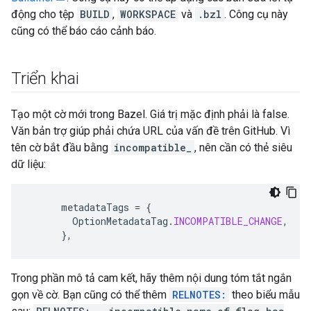
động cho tệp
BUILD
,
WORKSPACE
và
.bzl
. Công cụ này
cũng có thể báo cáo cảnh báo.
Triển khai
Tạo một cờ mới trong Bazel. Giá trị mặc định phải là false.
Văn bản trợ giúp phải chứa URL của vấn đề trên GitHub. Vì
tên cờ bắt đầu bằng
incompatible_
, nên cần có thẻ siêu
dữ liệu:
metadataTags
=
{
OptionMetadataTag
.
INCOMPATIBLE_CHANGE
,
},
Trong phần mô tả cam kết, hãy thêm nội dung tóm tắt ngắn
gọn về cờ. Bạn cũng có thể thêm
RELNOTES:
theo biểu mẫu