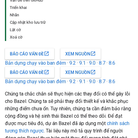
Vấn đề trên GitHub
Triển khai
Nhãn
Cập nhật kho lưu trữ
Lật cờ
Xoá cờ
open_in_new
open_in_new
BÁO CÁO VẤN ĐỀ
XEM NGUỒN
Bản dựng chạy vào ban đêm
·
9.2
·
9.1
·
9.0
·
8.7
·
8.6
open_in_new
open_in_new
BÁO CÁO VẤN ĐỀ
XEM NGUỒN
Bản dựng chạy vào ban đêm
·
9.2
·
9.1
·
9.0
·
8.7
·
8.6
Chúng ta chắc chắn sẽ thực hiện các thay đổi có thể gây lỗi
cho Bazel. Chúng ta sẽ phải thay đổi thiết kế và khắc phục
những điểm chưa ổn. Tuy nhiên, chúng ta cần đảm bảo rằng
cộng đồng và hệ sinh thái Bazel có thể theo dõi. Để đạt
được mục tiêu đó, dự án Bazel đã áp dụng một
chính sách
tương thích ngược
. Tài liệu này mô tả quy trình để người