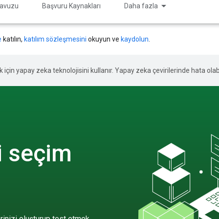
ılavuzu
Başvuru Kaynakları
Daha fazla
e
katılın,
katılım sözleşmesini
okuyun ve
kaydolun
.
ek için yapay zeka teknolojisini kullanır. Yapay zeka çevirilerinde hata olabi
ki seçim
erinizi oluşturup test etmek