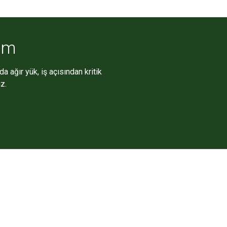
züm
a ağır yük, iş açısından kritik
z.