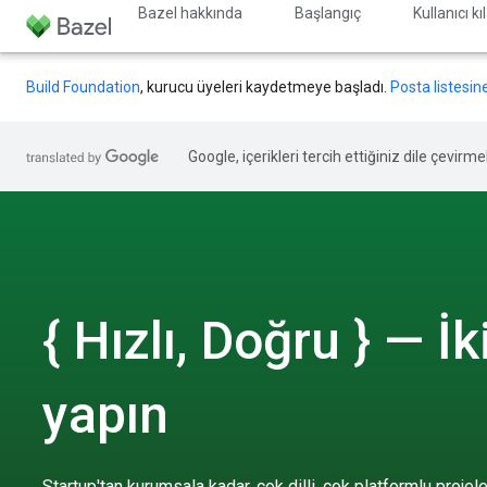
Bazel hakkında
Başlangıç
Kullanıcı k
Build Foundation
, kurucu üyeleri kaydetmeye başladı.
Posta listesin
Google, içerikleri tercih ettiğiniz dile çevirm
{ Hızlı, Doğru } — İ
yapın
Startup'tan kurumsala kadar, çok dilli, çok platformlu projel