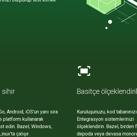
fit_screen
 sihir
Basitçe ölçeklendiril
Go, Android, iOS'un yanı sıra
Kuruluşunuzu, kod tabanınızı
ve platform kullanarak
Entegrasyon sistemlerinizi
test edin. Bazel; Windows,
ölçeklendirin. Bazel, birden 
nux'ta çalışır.
depoda veya devasa monor