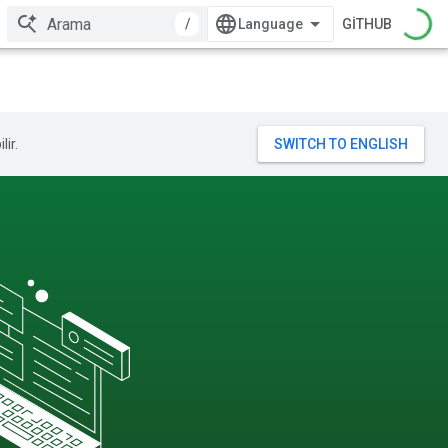
/
GITHUB
lir.